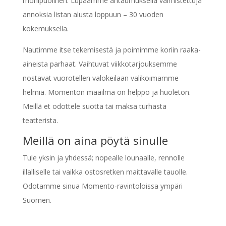
monipuolinen. Lupaamme antaumuksella valmistettuja
annoksia listan alusta loppuun – 30 vuoden
kokemuksella.
Nautimme itse tekemisestä ja poimimme koriin raaka-
aineista parhaat. Vaihtuvat viikkotarjouksemme
nostavat vuorotellen valokeilaan valikoimamme
helmiä. Momenton maailma on helppo ja huoleton.
Meillä et odottele suotta tai maksa turhasta
teatterista.
Meillä on aina pöytä sinulle
Tule yksin ja yhdessä; nopealle lounaalle, rennolle
illalliselle tai vaikka ostosretken maittavalle tauolle.
Odotamme sinua Momento-ravintoloissa ympäri
Suomen.